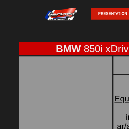
PRESENTATION
BMW
850i xDri
Equ
ar/