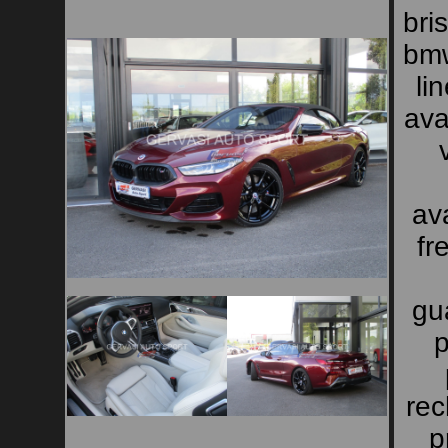
bri
bmw
li
ava
av
fr
gu
p
rec
p