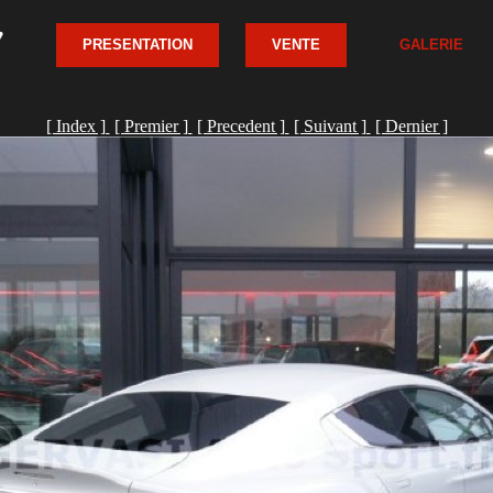
PRESENTATION
VENTE
GALERIE
[ Index ]
[ Premier ]
[ Precedent ]
[ Suivant ]
[ Dernier ]