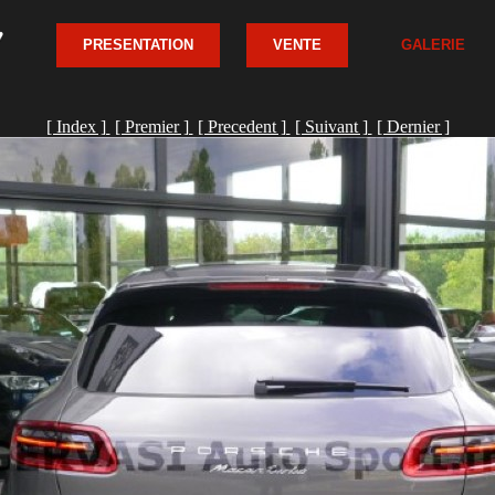
PRESENTATION
VENTE
GALERIE
[ Index ]
[ Premier ]
[ Precedent ]
[ Suivant ]
[ Dernier ]