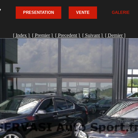
PRESENTATION
VENTE
GALERIE
[ Index ]
[ Premier ]
[ Precedent ]
[ Suivant ]
[ Dernier ]