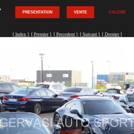
PRESENTATION
VENTE
GALERIE
[ Index ]
[ Premier ]
[ Precedent ]
[ Suivant ]
[ Dernier ]