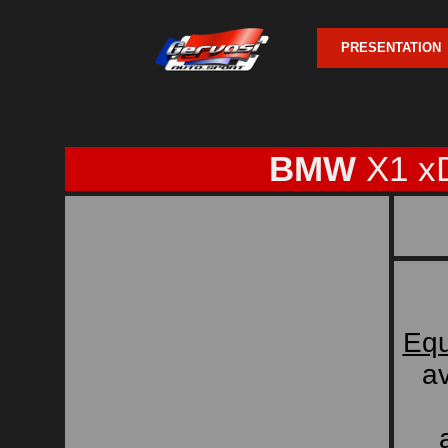
PRESENTATION
BMW
X1 x
Equ
av