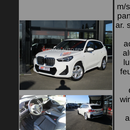
m/s
pan
ar. 
a
a
l
fe
wi
a