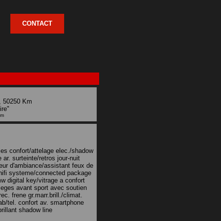
CONTACT
, 50250 Km
ire"
km
ces confort/attelage elec./shadow
e ar. surteinte/retros jour-nuit
rieur d'ambiance/assistant feux de
/hifi systeme/connected package
w digital key/vitrage a confort
sieges avant sport avec soutien
. frene gr.marr.brill./climat.
dab/tel. confort av. smartphone
rillant shadow line