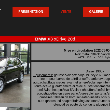
PRESENTATION
VENTE
GALERIE
BMW
X3 xDrive 20d
Mise en circulation 2022-05-05
Noir metal "Black Sapph
WLTP :
155
- CO2 :
0g/
Diesel 190cv
Equipements:
gd reservoir gaz oil/ja 19" style 692/ac
line m pour barres de toit/filet coffre arriere/vitrag
auto./chauffage sieges avant et arriere/eclairage inte
route/active guard/camera ar./aide au stationnement
prof./wlan hotspot/bva 8/volant chauffant/entfall bm
acoustique/toe en verre pano./pare-soleil porte ar./
lombaires/tableau de bord sensatec/inserts bois prec
auto./phares led adaptatif/driving assistant/tuner 
etendu/live poste de conduite plus/poli b