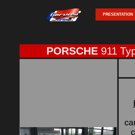
PRESENTATION
PORSCHE
911 Ty
ca
c