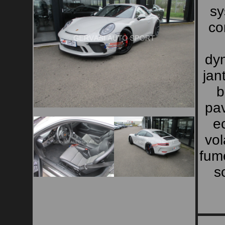
sy
co
dyn
jan
b
pav
ec
vol
fume
s