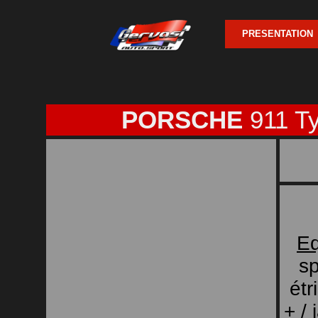
PRESENTATION
PORSCHE
911 T
Eq
sp
étr
+ / 