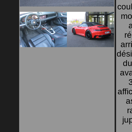
cou
mor
ré
arr
dési
du
ava
3
aff
a
r
ju