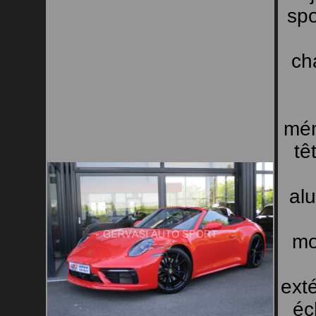
spo
ch
mém
tê
alu
mo
exté
éc