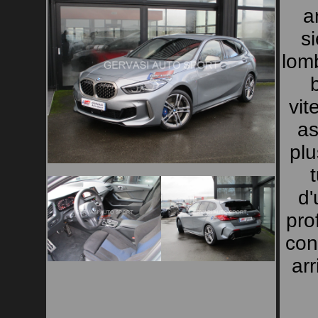
a
s
lomb
vit
as
plu
d'
pro
con
arr