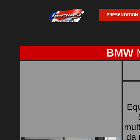
PRESENTATION
BMW
Eq
mult
da 