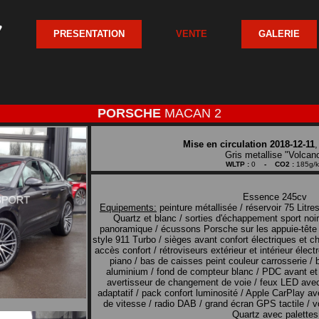
PRESENTATION
VENTE
GALERIE
PORSCHE
MACAN 2
Mise en circulation 2018-12-11
Gris metallise "Volcan
WLTP :
0
- CO2 :
185g/
Essence 245cv
Equipements:
peinture métallisée / réservoir 75 Litres 
Quartz et blanc / sorties d'échappement sport noir 
panoramique / écussons Porsche sur les appuie-tête 
style 911 Turbo / sièges avant confort électriques et c
accès confort / rétroviseurs extérieur et intérieur élect
piano / bas de caisses peint couleur carrosserie / 
aluminium / fond de compteur blanc / PDC avant et 
avertisseur de changement de voie / feux LED avec
adaptatif / pack confort luminosité / Apple CarPlay ave
de vitesse / radio DAB / grand écran GPS tactile / vo
Quartz avec palettes