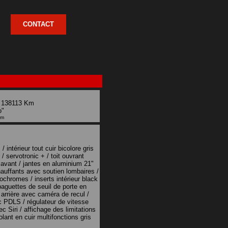
CONTACT
, 138113 Km
o"
km
/ intérieur tout cuir bicolore gris
/ servotronic + / toit ouvrant
avant / jantes en aluminium 21"
hauffants avec soutien lombaires /
rochromes / inserts intérieur black
baguettes de seuil de porte en
arrière avec caméra de recul /
 PDLS / régulateur de vitesse
c Siri / affichage des limitations
lant en cuir multifonctions gris