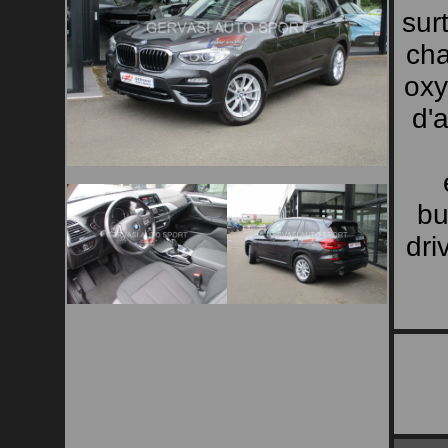
sur
cha
oxy
d'
bu
dri