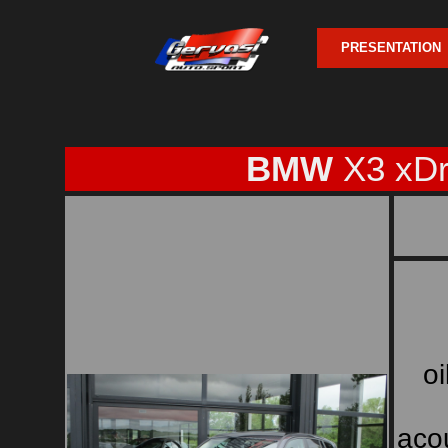
PRESENTATION
BMW
X3 xDr
oi
acou