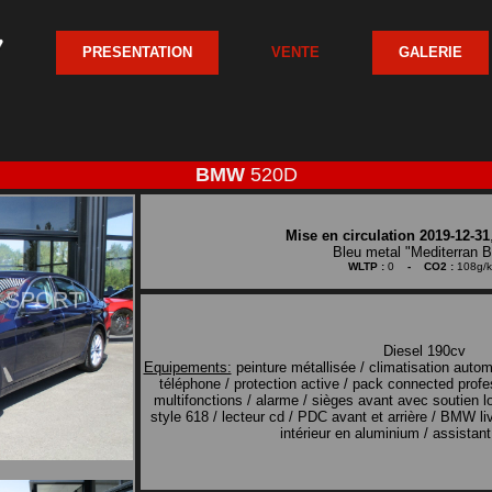
PRESENTATION
VENTE
GALERIE
BMW
520D
Mise en circulation 2019-12-31
Bleu metal "Mediterran B
WLTP :
0
- CO2 :
108g/
Diesel 190cv
Equipements:
peinture métallisée / climatisation autom
téléphone / protection active / pack connected profes
multifonctions / alarme / sièges avant avec soutien l
style 618 / lecteur cd / PDC avant et arrière / BMW li
intérieur en aluminium / assistan