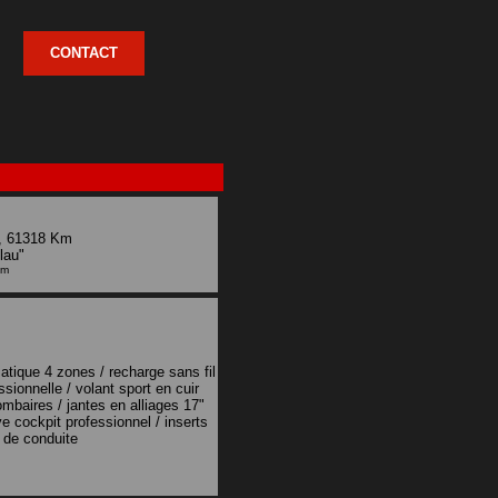
CONTACT
, 61318 Km
lau"
km
atique 4 zones / recharge sans fil
sionnelle / volant sport en cuir
ombaires / jantes en alliages 17"
ve cockpit professionnel / inserts
t de conduite