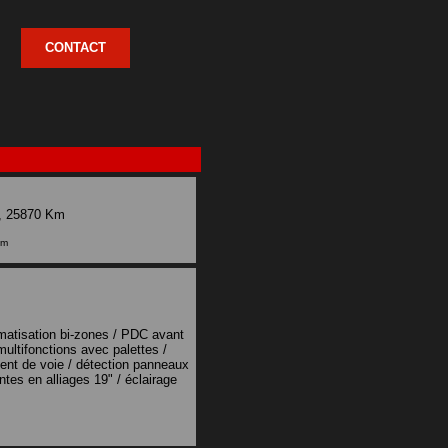
CONTACT
, 25870 Km
km
imatisation bi-zones / PDC avant
ultifonctions avec palettes /
ient de voie / détection panneaux
antes en alliages 19" / éclairage