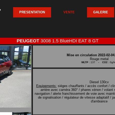
PRESENTATION
VENTE
GALERIE
PEUGEOT
3008 1.5 BlueHDI EAT 8 GT
Mise en circulation 2022-02-04
Rouge metal
WLTP :
137
- CO2 :
0g/
Diesel 130cv
Equipements:
sièges chauffants / accès confort / cl
arrière avec caméra 360° / phares xénon / volant m
navigation / alerte franchissement de voie avec maint
de signalisation / régulateur de vitesse adaptatif / j
d'ambiance