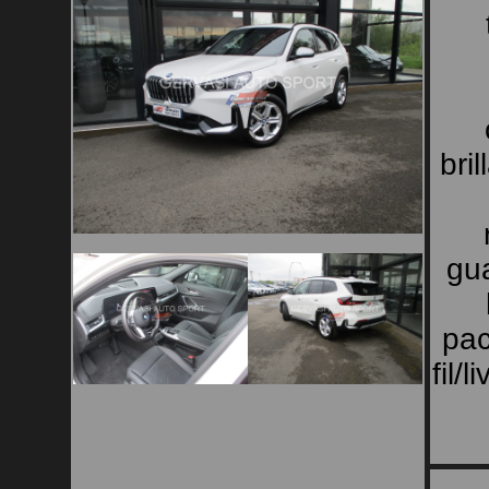
bri
gua
pac
fil/