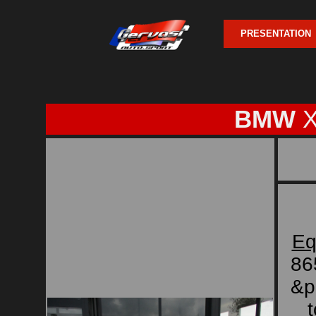
PRESENTATION
BMW
X
Eq
865
&p
t