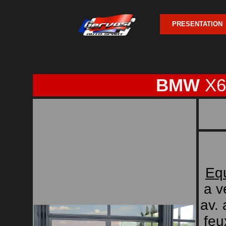
PRESENTATION
BMW
X6
Eq
a v
av. 
feu