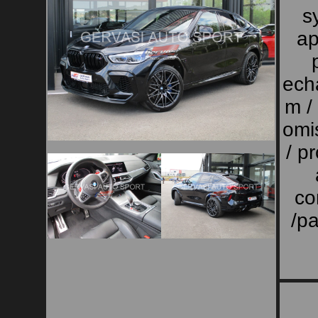
s
ap
ech
m /
omis
/ pr
co
/pa