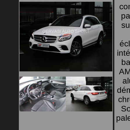
co
pa
su
éc
inté
ba
AM
al
dém
chr
So
pal