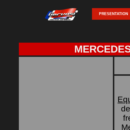
PRESENTATION
MERCEDE
Eq
de
f
Me