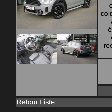
col
é
re
Retour Liste