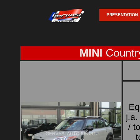
PRESENTATION
MINI
Countr
Eq
j.a
/ t
t