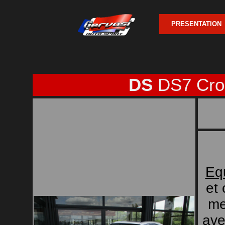
PRESENTATION
DS
DS7 Cro
Eq
et 
me
ave