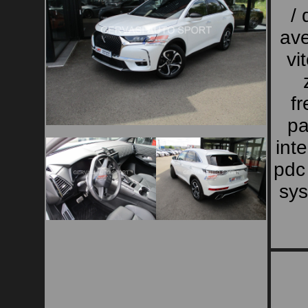
/ 
ave
vi
f
pa
int
pdc
sys